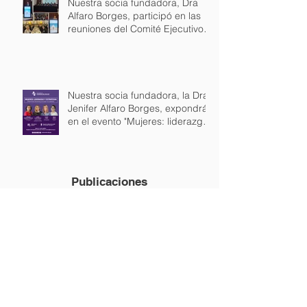
Nuestra socia fundadora, Dra
Alfaro Borges, participó en las
reuniones del Comité Ejecutivo
de la Unión Internacional de
Abogados en Lisboa.
Nuestra socia fundadora, la Dra
Jenifer Alfaro Borges, expondrá
en el evento "Mujeres: liderazgo
y estrategia", junto a la
Vicepresidente de Uruguay, la
Embajadora del Perú y la
Presidente del BPS
Publicaciones
Anteriores
abril de 2026
(5)
5 entradas
enero de 2025
(22)
22 entradas
mayo de 2022
(5)
5 entradas
noviembre de 2021
(6)
6 entradas
septiembre de 2021
(8)
8 entradas