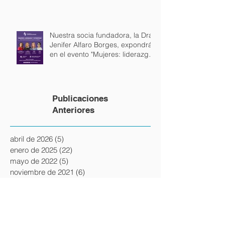
Abogados en Lisboa.
Nuestra socia fundadora, la Dra
Jenifer Alfaro Borges, expondrá
en el evento "Mujeres: liderazgo
y estrategia", junto a la
Vicepresidente de Uruguay, la
Embajadora del Perú y la
Presidente del BPS
Publicaciones
Anteriores
abril de 2026
(5)
5 entradas
enero de 2025
(22)
22 entradas
mayo de 2022
(5)
5 entradas
noviembre de 2021
(6)
6 entradas
septiembre de 2021
(8)
8 entradas
junio de 2021
(6)
6 entradas
mayo de 2021
(3)
3 entradas
abril de 2021
(4)
4 entradas