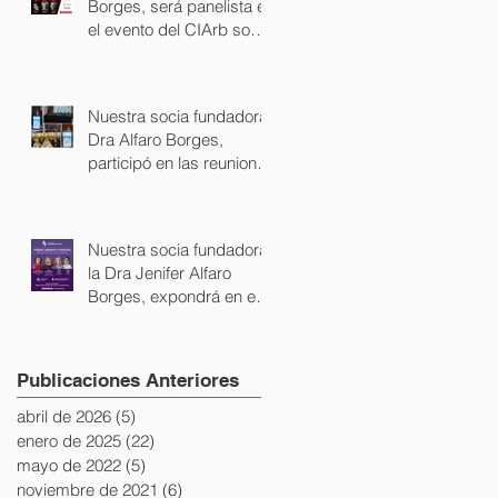
Borges, será panelista en
el evento del CIArb sobre
Arbitrage internacional en
español.
Nuestra socia fundadora,
Dra Alfaro Borges,
participó en las reuniones
del Comité Ejecutivo de
la Unión Internacional de
Abogados en Lisboa.
Nuestra socia fundadora,
la Dra Jenifer Alfaro
Borges, expondrá en el
evento "Mujeres:
liderazgo y estrategia",
junto a la Vicepresidente
Publicaciones Anteriores
de Uruguay, la
Embajadora del Perú y la
abril de 2026
(5)
5 entradas
Presidente del BPS
enero de 2025
(22)
22 entradas
mayo de 2022
(5)
5 entradas
noviembre de 2021
(6)
6 entradas