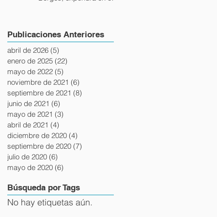
evento "Mujeres:
liderazgo y estrategia",
junto a la Vicepresidente
Publicaciones Anteriores
de Uruguay, la
Embajadora del Perú y la
abril de 2026
(5)
5 entradas
Presidente del BPS
enero de 2025
(22)
22 entradas
mayo de 2022
(5)
5 entradas
noviembre de 2021
(6)
6 entradas
septiembre de 2021
(8)
8 entradas
junio de 2021
(6)
6 entradas
mayo de 2021
(3)
3 entradas
abril de 2021
(4)
4 entradas
diciembre de 2020
(4)
4 entradas
septiembre de 2020
(7)
7 entradas
julio de 2020
(6)
6 entradas
mayo de 2020
(6)
6 entradas
Búsqueda por Tags
No hay etiquetas aún.