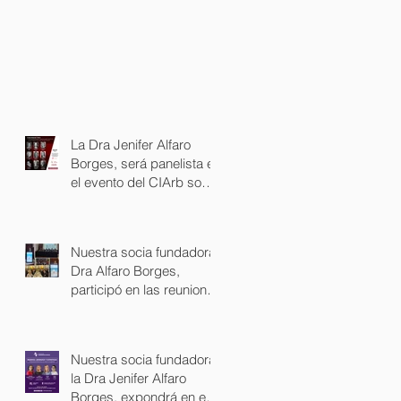
La Dra Jenifer Alfaro
Borges, será panelista en
el evento del CIArb sobre
Arbitrage internacional en
español.
Nuestra socia fundadora,
Dra Alfaro Borges,
participó en las reuniones
del Comité Ejecutivo de
la Unión Internacional de
Abogados en Lisboa.
Nuestra socia fundadora,
la Dra Jenifer Alfaro
Borges, expondrá en el