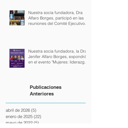
Nuestra socia fundadora, Dra
Alfaro Borges, participó en las
reuniones del Comité Ejecutivo
de la Unión Internacional de
Abogados en Lisboa.
Nuestra socia fundadora, la Dra
Jenifer Alfaro Borges, expondrá
en el evento "Mujeres: liderazgo
y estrategia", junto a la
Vicepresidente de Uruguay, la
Embajadora del Perú y la
Presidente del BPS
Publicaciones
Anteriores
abril de 2026
(5)
5 entradas
enero de 2025
(22)
22 entradas
mayo de 2022
(5)
5 entradas